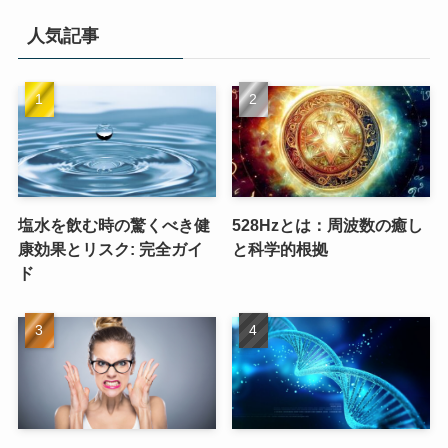
人気記事
塩水を飲む時の驚くべき健
528Hzとは：周波数の癒し
康効果とリスク: 完全ガイ
と科学的根拠
ド